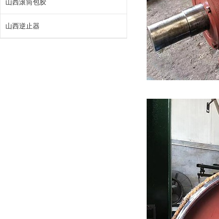
山西滚筒包胶
山西逆止器