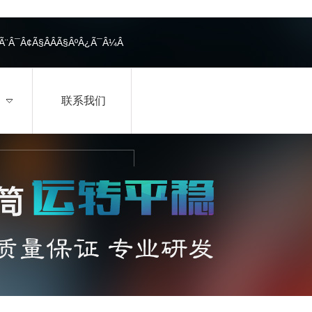
¨Ã¨Â¯Â¢Ã§ÂÂ­Ã§ÂºÂ¿Ã¯Â¼Â
联系我们