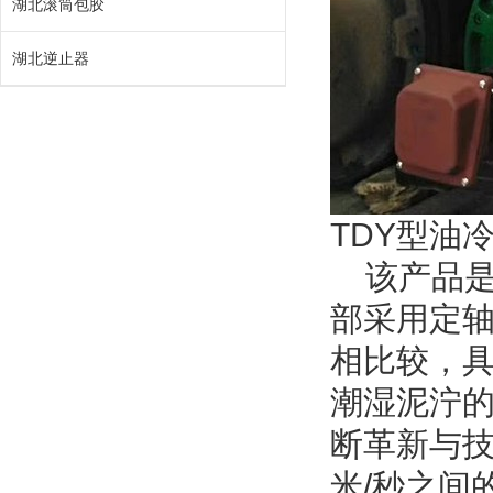
湖北滚筒包胶
湖北逆止器
TDY型油
该产品是D
部采用定
相比较，
潮湿泥泞
断革新与技
米/秒之间